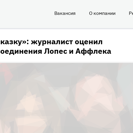
Вакансия
О компании
Р
О
нас
сказку»: журналист оценил
соединения Лопес и Аффлека