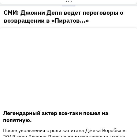
•••
СМИ: Джонни Депп ведет переговоры о
возвращении в «Пиратов…»
Легендарный актер все-таки пошел на
попятную.
После увольнения с роли капитана Джека Воробья в
2018 году Джонни Депп не один раз говорил, что не