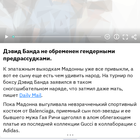
Дэвид Банда не обременен гендерными
предрассудками.
К эпатажным выходкам Мадонны уже все привыкли, а
вот ее сыну еще есть чем удивить народ. На турнир по
боксу Дэвид Банда заявился в таком
сногсшибательном наряде, что затмил даже мать,
пишет
Daily Mail
.
Пока Мадонна выгуливала невзрачненький спортивный
костюм от Balenciaga, приемный сын поп-звезды и ее
бывшего мужа Гая Ричи щеголял в алом облегающем
платье из последней коллекции Gucci в коллаборации с
Adidas.
•••