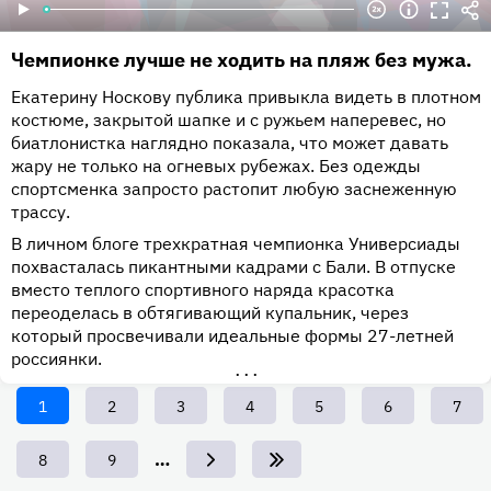
Чемпионке лучше не ходить на пляж без мужа.
Екатерину Носкову публика привыкла видеть в плотном
костюме, закрытой шапке и с ружьем наперевес, но
биатлонистка наглядно показала, что может давать
жару не только на огневых рубежах. Без одежды
спортсменка запросто растопит любую заснеженную
трассу.
В личном блоге трехкратная чемпионка Универсиады
похвасталась пикантными кадрами с Бали. В отпуске
вместо теплого спортивного наряда красотка
переоделась в обтягивающий купальник, через
который просвечивали идеальные формы 27-летней
россиянки.
•••
Текущая
1
Page
2
Page
3
Page
4
Page
5
Page
6
Page
7
страница
…
Page
8
Page
9