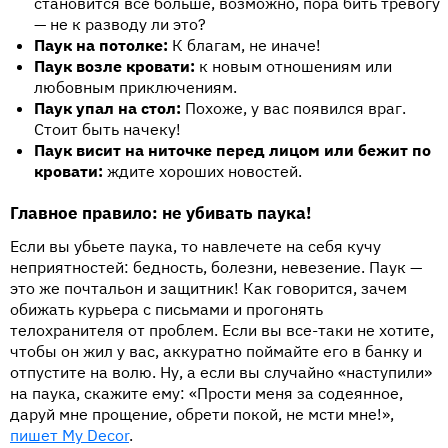
становится все больше, возможно, пора бить тревогу
— не к разводу ли это?
Паук на потолке:
К благам, не иначе!
Паук возле кровати:
к новым отношениям или
любовным приключениям.
Паук упал на стол:
Похоже, у вас появился враг.
Стоит быть начеку!
Паук висит на ниточке перед лицом или бежит по
кровати:
ждите хороших новостей.
Главное правило: не убивать паука!
Если вы убьете паука, то навлечете на себя кучу
неприятностей: бедность, болезни, невезение. Паук —
это же почтальон и защитник! Как говорится, зачем
обижать курьера с письмами и прогонять
телохранителя от проблем. Если вы все-таки не хотите,
чтобы он жил у вас, аккуратно поймайте его в банку и
отпустите на волю. Ну, а если вы случайно «наступили»
на паука, скажите ему: «Прости меня за содеянное,
даруй мне прощение, обрети покой, не мсти мне!»,
пишет My Decor
.