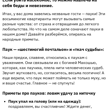
себя беды и невезение.
Итак, у вас дома завелись незваные гости — пауки! Эти
восьминогие квартиранты могут вызывать самые
разные чувства: от страха и отвращения до легкого
любопытства. Но что на самом деле означают пауки в
нашем доме? Давайте разберёмся, опираясь на
народные приметы.
Паук — «шестиногий почтальон» и «ткач судьбы»:
Наши предки, славяне, относились к паукам с
уважением. Они связывали их с богиней Макошью,
которая, как паучиха, плела нити человеческих судеб.
Звучит жутковато, но, согласитесь, весьма поэтично! А
еще верили, что паук может поймать не только муху, но
и ваше счастье. Главное — не спугнуть!
Приметы про пауков: ловим удачу за ниточку
Паук упал на голову (или на одежду):
поздравляем, вы счастливчик! Ждите денег,