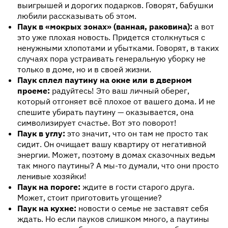
выигрышей и дорогих подарков. Говорят, бабушки
любили рассказывать об этом.
Паук в «мокрых зонах» (ванная, раковина):
а вот
это уже плохая новость. Придется столкнуться с
ненужными хлопотами и убытками. Говорят, в таких
случаях пора устраивать генеральную уборку не
только в доме, но и в своей жизни.
Паук сплел паутину на окне или в дверном
проеме:
радуйтесь! Это ваш личный оберег,
который отгоняет всё плохое от вашего дома. И не
спешите убирать паутину — оказывается, она
символизирует счастье. Вот это поворот!
Паук в углу:
это значит, что он там не просто так
сидит. Он очищает вашу квартиру от негативной
энергии. Может, поэтому в домах сказочных ведьм
так много паутины? А мы-то думали, что они просто
ленивые хозяйки!
Паук на пороге:
ждите в гости старого друга.
Может, стоит приготовить угощение?
Паук на кухне:
новости о семье не заставят себя
ждать. Но если пауков слишком много, а паутины