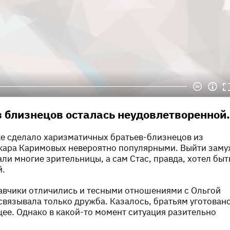
з близнецов осталась неудовлетворенной.
ке сделало харизматичных братьев-близнецов из
скара Каримовых невероятно популярными. Выйти заму
али многие зрительницы, а сам Стас, правда, хотел быт
й.
авчики отличились и тесными отношениями с Ольгой
 связывала только дружба. Казалось, братьям уготован
ее. Однако в какой-то момент ситуация разительно