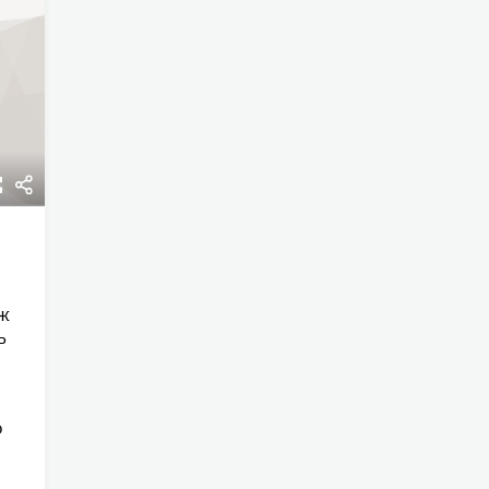
ж
ь
о