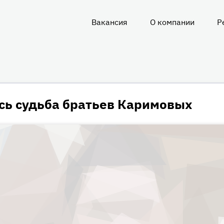
Вакансия
О компании
Р
О
нас
сь судьба братьев Каримовых