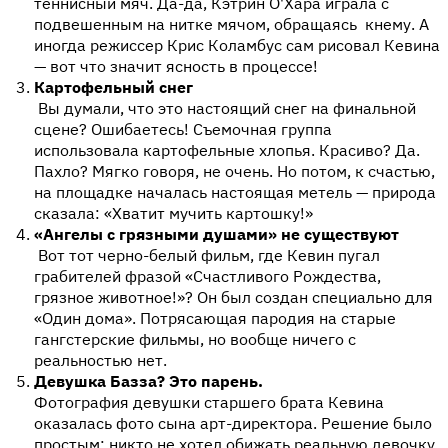
теннисный мяч. Да-да, Кэтрин О'Хара играла с
подвешенным на нитке мячом, обращаясь кнему. А
иногда режиссер Крис Коламбус сам рисовал Кевина
— вот что значит ясность в процессе!
Картофельный снег
Вы думали, что это настоящий снег на финальной
сцене? Ошибаетесь! Съемочная группа
использовала картофельные хлопья. Красиво? Да.
Пахло? Мягко говоря, не очень. Но потом, к счастью,
на площадке началась настоящая метель — природа
сказала: «Хватит мучить картошку!»
«Ангелы с грязными душами» не существуют
Вот тот черно-белый фильм, где Кевин пугал
грабителей фразой «Счастливого Рождества,
грязное животное!»? Он был создан специально для
«Один дома». Потрясающая пародия на старые
гангстерские фильмы, но вообще ничего с
реальностью нет.
Девушка Базза? Это парень.
Фотография девушки старшего брата Кевина
оказалась фото сына арт-директора. Решение было
простым: никто не хотел обижать реальную девочку.