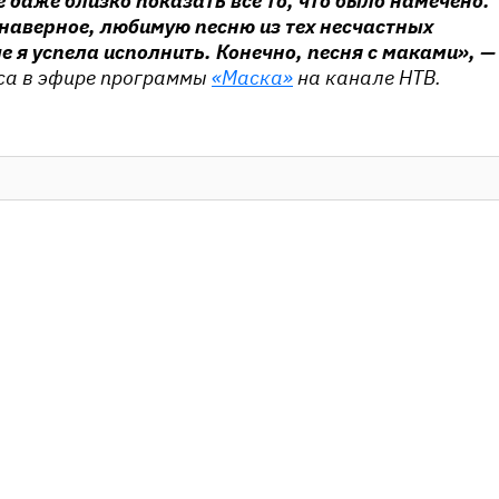
е даже близко показать все то, что было намечено.
 наверное, любимую песню из тех несчастных
е я успела исполнить. Конечно, песня с маками», —
са в эфире программы
«Маска»
на канале НТВ.