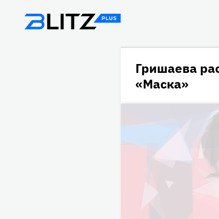
Гришаева рас
«Маска»