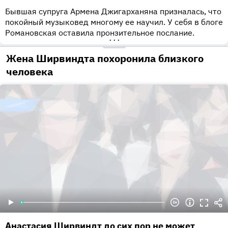
Бывшая супруга Армена Джигарханяна призналась, что
покойный музыковед многому ее научил. У себя в блоге
Романовская оставила пронзительное послание.
•••
Жена Ширвиндта похоронила близкого
человека
Анастасия Ширвиндт до сих пор не может