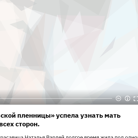
ской пленницы» успела узнать мать
всех сторон.
 красавица Наталья Варлей долгое время жила под одно