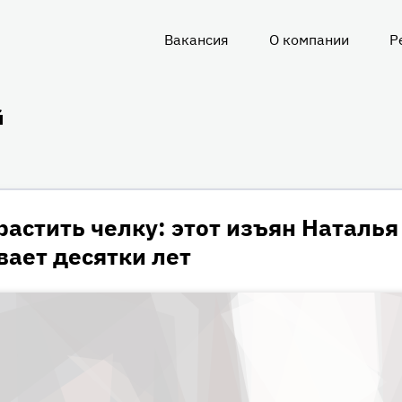
Вакансия
О компании
Р
О
нас
й
астить челку: этот изъян Наталья
ает десятки лет