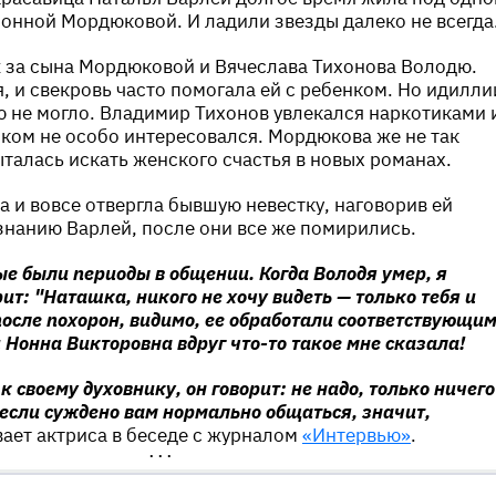
онной Мордюковой. И ладили звезды далеко не всегда
 за сына Мордюковой и Вячеслава Тихонова Володю.
, и свекровь часто помогала ей с ребенком. Но идилли
 не могло. Владимир Тихонов увлекался наркотиками 
ком не особо интересовался. Мордюкова же не так
ыталась искать женского счастья в новых романах.
а и вовсе отвергла бывшую невестку, наговорив ей
изнанию Варлей, после они все же помирились.
ые были периоды в общении. Когда Володя умер, я
ит: "Наташка, никого не хочу видеть — только тебя и
 после похорон, видимо, ее обработали соответствующи
и Нонна Викторовна вдруг что-то такое мне сказала!
к своему духовнику, он говорит: не надо, только ничего
 если суждено вам нормально общаться, значит,
вает актриса в беседе с журналом
«Интервью»
.
•••