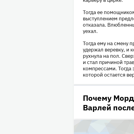
Тогда ее помощником
выступлением предло
отказала. Влюбленны
уехал.
Тогда ему на смену 
удержал веревку, и 
рухнула на пол. Свер
и стал причиной тра
компрессами. Тогда 
которой остается ве
Почему Морд
Варлей после