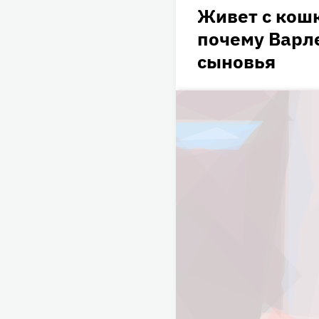
Живет с кошк
почему Варле
сыновья