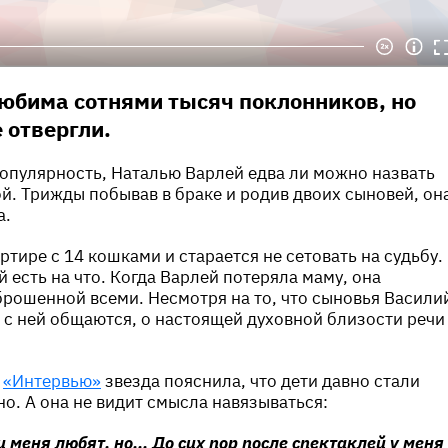
юбима сотнями тысяч поклонников, но
 отвергли.
опулярность, Наталью Варлей едва ли можно назвать
. Трижды побывав в браке и родив двоих сыновей, он
а.
ртире с 14 кошками и старается не сетовать на судьбу.
 есть на что. Когда Варлей потеряла маму, она
брошенной всеми. Несмотря на то, что сыновья Васили
 с ней общаются, о настоящей духовной близости речи
м
«Интервью»
звезда пояснила, что дети давно стали
но. А она не видит смысла навязываться:
и меня любят, но... До сих пор после спектаклей у меня