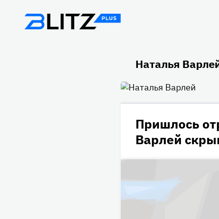
Наталья Варле
Пришлось отр
Варлей скрыв