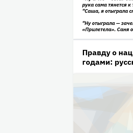
рука сама тянется к 
"Саша, я отыграла 
"Ну отыграла — заче
«Прилетела». Саня о
Правду о на
годами: русс