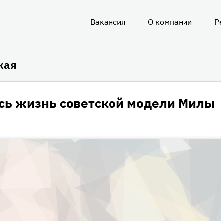
Вакансия
О компании
Р
О
нас
кая
сь жизнь советской модели Милы