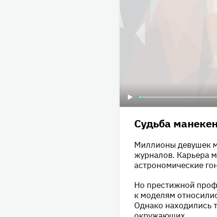
Судьба манеке
Миллионы девушек м
журналов. Карьера мо
астрономические го
Но престижной проф
к моделям относили
Однако находились т
окружающих.