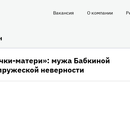
Вакансия
О компании
Р
О
нас
н
очки-матери»: мужа Бабкиной
упружеской неверности