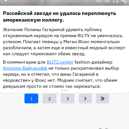
Российской звезде не удалось переплюнуть
американскую коллегу.
Желание Полины Гагариной удивить публику
откровенным нарядом на премии RU.TV не увенчалось
успехом. Плагиат певицы у Меган Фокс моментально
разоблачили, а затем еще и известный модный эксперт
как следует «приложил» обеих звезд.
В комментарии для
BLITZ.center
fashion-дизайнер
Аполлон Байгакофф
не только раскритиковал выбор
наряда, но и отметил, что вины Гагариной в
«воровстве» у Фокс нет. Модник считает, что обеим
девушкам просто не стоило так наряжаться:
•••
Текущая
1
Page
2
Page
3
страница