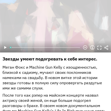
Звезды умеют подогревать к себе интерес.
Меган Фокс и Machine Gun Kelly с изощренностью,
близкой к садизму, мучают своих поклонников
намеками на свадьбу. В новом витке этой истории
звезды готовы в полную силу опровергать раздутые
ими же самими слухи.
После того как рэпер на майском концерте назвал
актрису своей женой, он еще больше подогрел
разговоры о браке. В своем новом документальном
фильме Machine Gun Kelly's Life In Pink музыкант опять