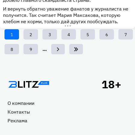
добило главного скандалиста страны.
И вернуть обратно уважение фанатов у журналиста не
получится. Так считает Мария Максакова, которую
хлебом не корми, только дай других пообсуждать.
•••
Текущая
1
Page
2
Page
3
Page
4
Page
5
Page
6
Page
7
страница
…
Page
8
Page
9
Подвал
О компании
Контакты
Реклама