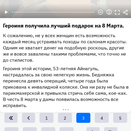
Героиня получила лучший подарок на 8 Марта.
К сожалению, не у всех женщин есть возможность
каждый месяц устраивать походы по салонам красоты.
Одним не хватает денег на подобную роскошь, другие
же и вовсе завалены такими проблемами, что точно не
до стилистов.
Героиня этой истории, 53-летняя Айнагуль,
настрадалась за свою нелегкую жизнь. Бедняжка
перенесла девять операций, четыре года была
прикована к инвалидной коляске. Она ни разу не была в
парикмахерской и привыкла стричь себя сама, кое-как.
В честь 8 марта у дамы появилась возможность все
исправить.
•••
Page
1
Page
2
Текущая
3
Page
4
Page
5
страница