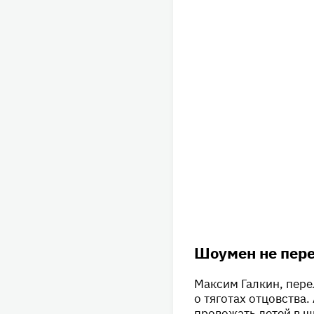
Шоумен не пере
Максим Галкин, пере
о тяготах отцовства.
провожать детей в ш