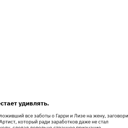
стает удивлять.
ложивший все заботы о Гарри и Лизе на жену, заговор
 Артист, который ради заработков даже не стал
колу, сделал довольно странное признание.