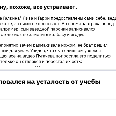
ером Милой Ставицкой. Двойняшки тщательно
у, похоже, все устраивает.
ню знаний, прочитали без запинки стихотворения и
гие школьные костюмы.
а Галкина* Лиза и Гарри предоставлены сами себе, вед
охоже, за ними не поспевает. Во время завтрака перед
например, сын звездной парочки запихивался
 столе можно заметить колбасу и ягоды.
епонятно зачем размахивала ножом, ее брат решил
ами для ума». Увидев, что сын слишком увлекся
ая все на видео Пугачева попросила его поделиться
только он отвлекся и перестал их есть:
•••
овался на усталость от учебы