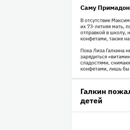
крестной — дизайн
Саму Примадонн
подготовились ко Д
были одеты в стро
В отсутствие Максим
их 73-летняя мать, п
отправкой в школу, 
конфетами, также на
Пока Лиза Галкина н
зарядиться «витамин
сладостями, снимающ
конфетами, лишь бы 
Галкин пожал
детей