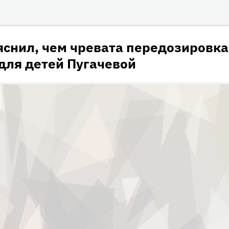
ография
ледние новости
тересные факты
яснил, чем чревата передозировка
для детей Пугачевой