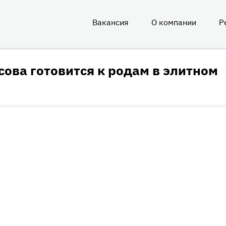
Вакансия
О компании
Р
О
нас
ова готовится к родам в элитном