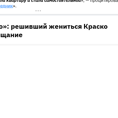
яла квартиру и стала самостоятельной
», — процитиров
седник
».
•••
о»: решивший жениться Краско
ещание