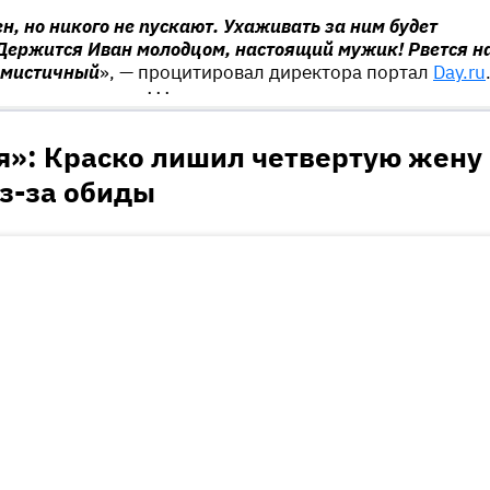
н, но никого не пускают. Ухаживать за ним будет
 Держится Иван молодцом, настоящий мужик! Рвется н
тимистичный
», — процитировал директора портал
Day.ru
•••
я»: Краско лишил четвертую жену
з-за обиды