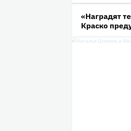
«Наградят т
Краско преду