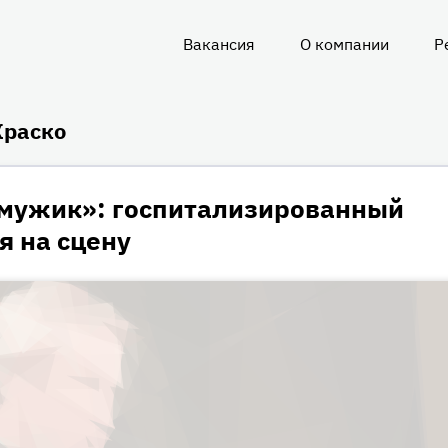
Вакансия
О компании
Р
О
нас
Краско
мужик»: госпитализированный
я на сцену