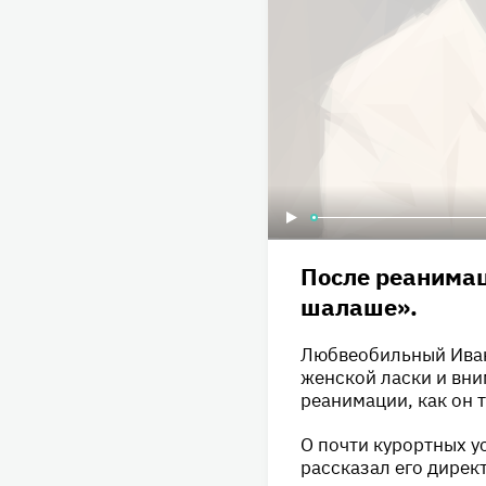
После реанимац
шалаше».
Любвеобильный Иван
женской ласки и вни
реанимации, как он 
О почти курортных у
рассказал его дирек