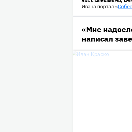
нас c сыновьями, сн
Ивана портал «
Собе
«Мне надоел
написал зав