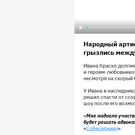
Народный артис
грызлись между
Ивана Краско долгие
и героем-любовнико
несмотря на скорый 
У Ивана в наследник
решил спасти от ссо
шоу после его возм
«
Мне надоело участв
будет решать адвока
«
Собеседнику
».