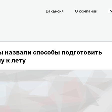
Вакансия
О компании
Р
О
нас
ы назвали способы подготовить
у к лету