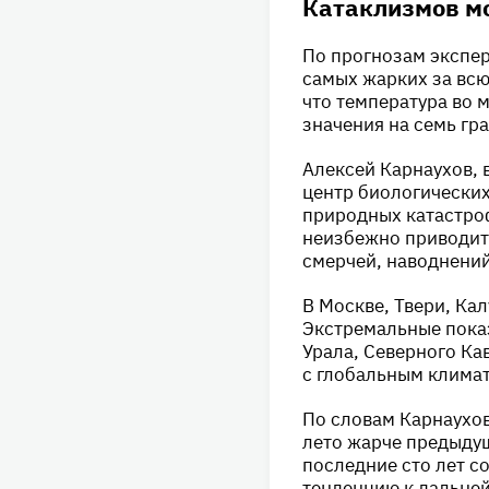
Катаклизмов мо
По прогнозам экспер
самых жарких за вс
что температура во 
значения на семь гра
Алексей Карнаухов,
центр биологически
природных катастро
неизбежно приводит
смерчей, наводнений
В Москве, Твери, Ка
Экстремальные показ
Урала, Северного Ка
с глобальным клима
По словам Карнаухо
лето жарче предыду
последние сто лет с
тенденцию к дальне