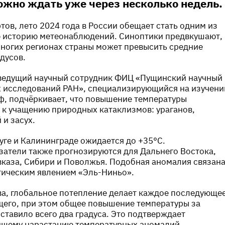
жно ждать уже через несколько недель.
тов, лето 2024 года в России обещает стать одним из
ю историю метеонаблюдений. Синоптики предвкушают,
многих регионах страны может превысить средние
дусов.
 ведущий научный сотрудник ФИЦ «Пущинский научный
х исследований РАН», специализирующийся на изучени
ф, подчёркивает, что повышение температуры
 к учащению природных катаклизмов: ураганов,
 и засух.
луге и Калининграде ожидается до +35°C.
атели также прогнозируются для Дальнего Востока,
вказа, Сибири и Поволжья. Подобная аномалия связан
тическим явлением «Эль-Ниньо».
ва, глобальное потепление делает каждое последующе
щего, при этом общее повышение температуры за
оставило всего два градуса. Это подтверждает
йшему нарастанию температурных аномалий.