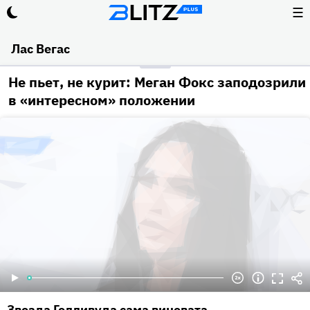
☰
Лас Вегас
Не пьет, не курит: Меган Фокс заподозрили
в «интересном» положении
Звезда Голливуда сама виновата.