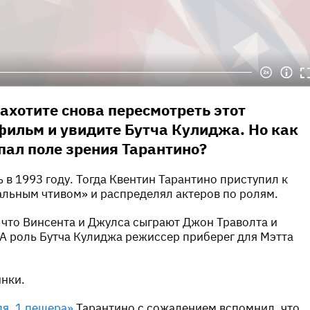
ахотите снова пересмотреть этот
ильм и увидите Бутча Кулиджа. Но как
пал поле зрения Тарантино?
 в 1993 году. Тогда Квентин Тарантино приступил к
льным чтивом» и распределял актеров по ролям.
 что Винсента и Джулса сыграют Джон Траволта и
А роль Бутча Кулиджа режиссер приберег для Мэтта
инки.
дя, 1 пещера»
Тарантино с сожалением вспомнил, что