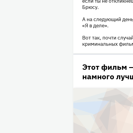
если ты не откликне
Брюсу.
А на следующий день
«Я в деле».
Вот так, почти случ
криминальных фильм
Этот фильм —
намного луч