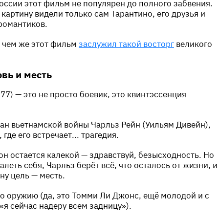
России этот фильм не популярен до полного забвения.
 картину видели только сам Тарантино, его друзья и
романтиков.
 чем же этот фильм
заслужил такой восторг
великого
вь и месть
77) — это не просто боевик, это квинтэссенция
ран вьетнамской войны Чарльз Рейн (Уильям Дивейн),
где его встречает... трагедия.
он остается калекой — здравствуй, безысходность. Но
алеть себя, Чарльз берёт всё, что осталось от жизни, и
ну цель — месть.
по оружию (да, это Томми Ли Джонс, ещё молодой и с
«я сейчас надеру всем задницу»).