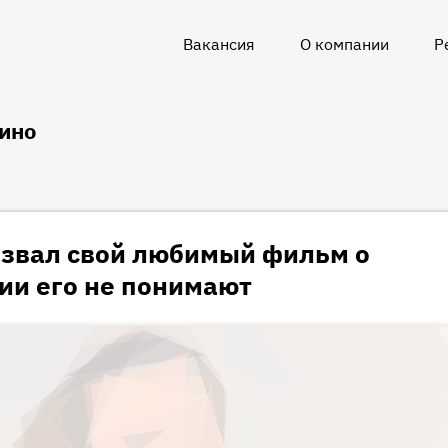
Вакансия
О компании
Р
О
нас
ино
азвал свой любимый фильм о
сии его не понимают