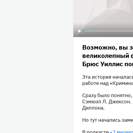
Возможно, вы з
великолепный ф
Брюс Уиллис по
Эта история началась
работе над «Кримина
Сразу было понятно,
Сэмюэл Л. Джексон. 
Диллона.
Но тут начались зам
В подкасте
«2 медве