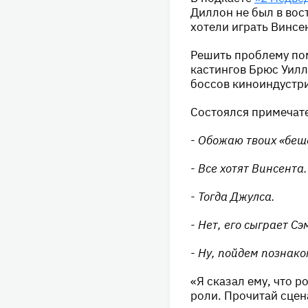
Диллон не был в вост
хотели играть Винсе
Решить проблему пом
кастингов Брюс Уилл
боссов киноиндустри
Состоялся примечат
- Обожаю твоих «беш
- Все хотят Винсента.
- Тогда Джулса.
- Нет, его сыграет С
- Ну, пойдем познако
«Я сказал ему, что р
роли. Прочитай сцена