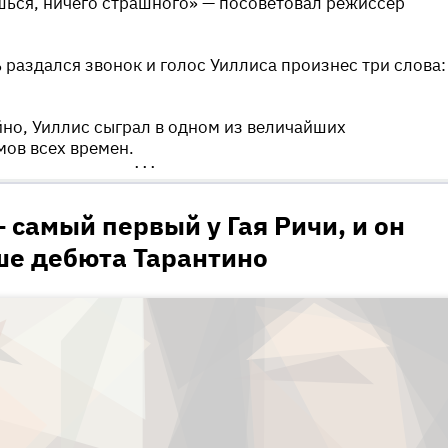
шься, ничего страшного» — посоветовал режиссер
 раздался звонок и голос Уиллиса произнес три слова:
айно, Уиллис сыграл в одном из величайших
ов всех времен.
•••
 самый первый у Гая Ричи, и он
ше дебюта Тарантино