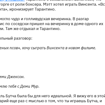
орге от роли боксера. Мэтт хотел играть Винсента. «В
нта», иронизирует Тарантино.
огло чудо и голливудская вечеринка. В разгар
ис по соседски пришел на вечеринку в доме одного их
и. Там же отдыхал и Тарантино.
ельный разговор:
еных псов», хочу сыграть Винсента в новом фильме.
эмми Джексон.
млю тебя с Деми Мур.
оль Бутча была бы для него идеальной. Я вижу его в это
рий еще раз с мыслью о том, что ты играешь Бутча, и