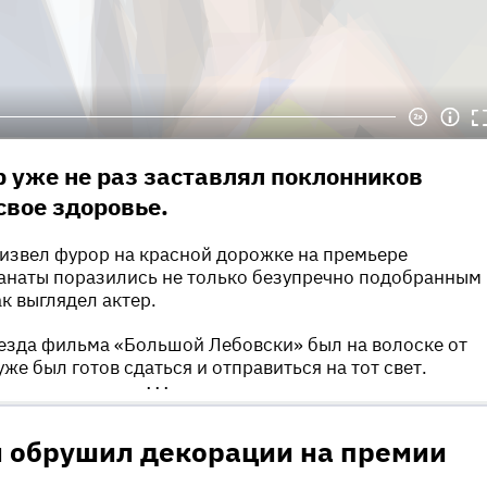
р уже не раз заставлял поклонников
свое здоровье.
звел фурор на красной дорожке на премьере
Фанаты поразились не только безупречно подобранным
ак выглядел актер.
езда фильма «Большой Лебовски» был на волоске от
е был готов сдаться и отправиться на тот свет.
•••
л обрушил декорации на премии