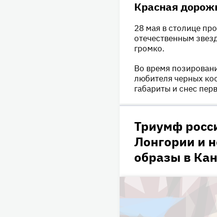
Красная дорожк
28 мая в столице п
отечественным звезд
громко.
Во время позирован
любителя черных кос
габариты и снес пер
Триумф росс
Лонгории и н
образы в Ка