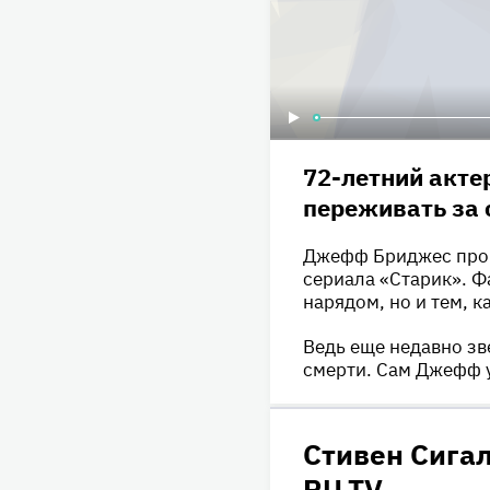
72-летний акте
переживать за 
Джефф Бриджес прои
сериала «Старик». 
нарядом, но и тем, к
Ведь еще недавно зв
смерти. Сам Джефф уж
Стивен Сига
RU.TV