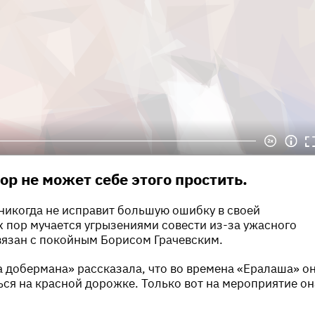
ор не может себе этого простить.
никогда не исправит большую ошибку в своей
х пор мучается угрызениями совести из-за ужасного
вязан с покойным Борисом Грачевским.
 добермана» рассказала, что во времена «Ералаша» о
ся на красной дорожке. Только вот на мероприятие он