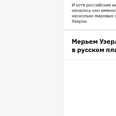
И хотя российские а
началось оно именно
несколько мировых з
Узерли.
Мерьем Узер
в русском пл