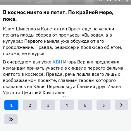
В космос никто не летит. По крайней мере,
пока.
Клим Шипенко и Константин Эрнст еще не успели
пожать плоды сборов от премьеры «Вызова», а в
кулуарах Первого канала уже обсуждают его
продолжение. Правда, режиссер и продюсер об этом,
похоже, не в курсе.
В очередном выпуске
КВН
Игорь Верник предложил
командам принять участие в сиквеле первого фильма,
снятого в космосе. Правда, речь пошла всего лишь о
воображаемом проекте, главным героем которого
оказалась не Юлия Пересильд, а близкий друг Ивана
Урганта Дмитрий Хрусталев.
•••
Текущая
1
Page
2
Page
3
Page
4
Page
5
Page
6
страница