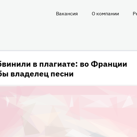
Вакансия
О компании
Р
О
нас
бвинили в плагиате: во Франции
бы владелец песни