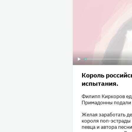
Король российс
испытания.
Филипп Киркоров едв
Примадонны подали и
Желая заработать де
короля поп-эстрады
певца и автора песн