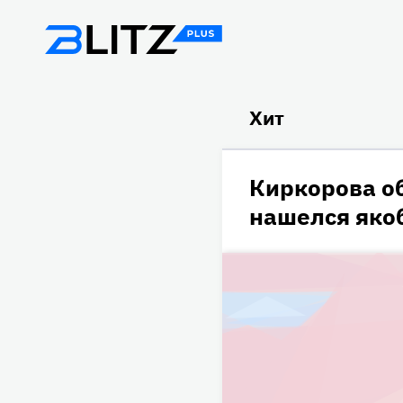
Хит
Киркорова о
нашелся яко