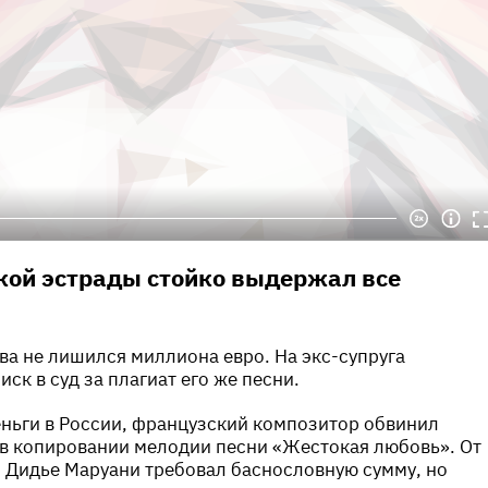
кой эстрады стойко выдержал все
а не лишился миллиона евро. На экс-супруга
ск в суд за плагиат его же песни.
ньги в России, французский композитор обвинил
 в копировании мелодии песни «Жестокая любовь». От
и Дидье Маруани требовал баснословную сумму, но