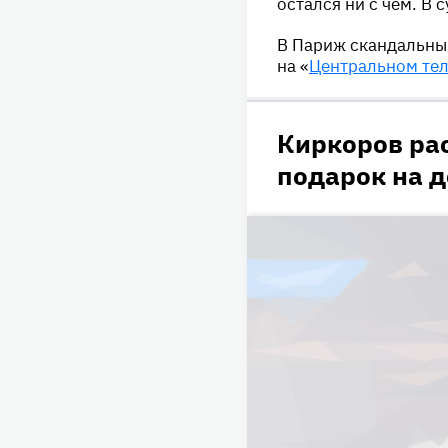
остался ни с чем. В 
В Париж скандальный
на «
Центральном те
Киркоров ра
подарок на 