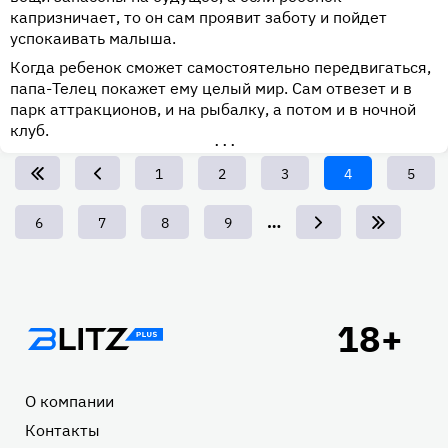
капризничает, то он сам проявит заботу и пойдет
успокаивать малыша.
Когда ребенок сможет самостоятельно передвигаться,
папа-Телец покажет ему целый мир. Сам отвезет и в
парк аттракционов, и на рыбалку, а потом и в ночной
клуб.
•••
Page
1
Page
2
Page
3
Текущая
4
Page
5
страница
…
Page
6
Page
7
Page
8
Page
9
Подвал
О компании
Контакты