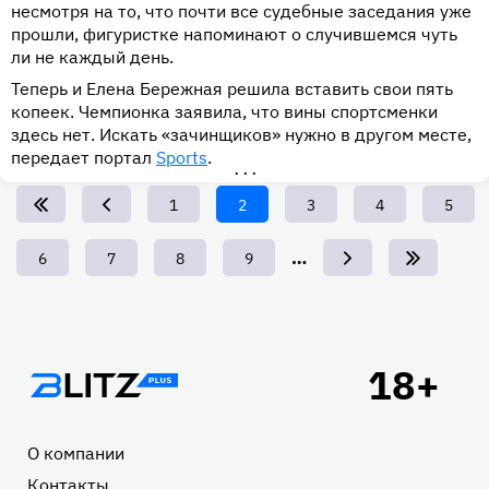
несмотря на то, что почти все судебные заседания уже
прошли, фигуристке напоминают о случившемся чуть
ли не каждый день.
Теперь и Елена Бережная решила вставить свои пять
копеек. Чемпионка заявила, что вины спортсменки
здесь нет. Искать «зачинщиков» нужно в другом месте,
передает портал
Sports
.
•••
Page
1
Текущая
2
Page
3
Page
4
Page
5
страница
…
Page
6
Page
7
Page
8
Page
9
Подвал
О компании
Контакты