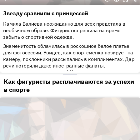
ее статус «защищенной персоны» — юной спортсменке
еще не исполнилось 16 лет, поэтому официально
Звезду сравнили с принцессой
обвинить ее в нарушении допинговых правил было
невозможно.
Камила Валиева неожиданно для всех предстала в
необычном образе. Фигуристка решила на время
Тем не менее, разборки повлияли на моральное
забыть о спортивной одежде.
состояние Валиевой. Короткую программу она
отработала более чем достойно, став лидером, а
Знаменитость облачилась в роскошное белое платье
произвольная программа далась спортсменке тяжело.
для фотосессии. Увидев, как спортсменка позирует на
Она несколько раз упала во время исполнения
камеру, поклонники рассыпались в комплиментах. Дар
сложных фигур и заняла лишь четвертое место,
речи потеряли даже иностранные фанаты.
уступив как коллегам по команде, Анне Щербаковой и
•••
Александре Трусовой, так и японке Каори Сакамото.
Как фигуристы расплачиваются за успехи
Примечательно, что в марте 2022-го на Кубке
в спорте
Первого канала Камила вновь пропустила вперед
Щербакову в произвольной программе.