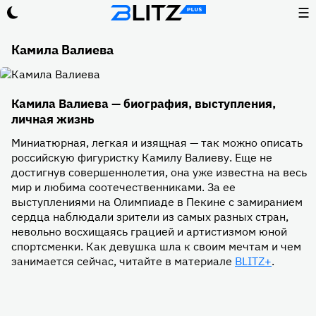
☰
Камила Валиева
Камила Валиева — биография, выступления,
личная жизнь
Миниатюрная, легкая и изящная — так можно описать
российскую фигуристку Камилу Валиеву. Еще не
достигнув совершеннолетия, она уже известна на весь
мир и любима соотечественниками. За ее
выступлениями на Олимпиаде в Пекине с замиранием
сердца наблюдали зрители из самых разных стран,
невольно восхищаясь грацией и артистизмом юной
спортсменки. Как девушка шла к своим мечтам и чем
занимается сейчас, читайте в материале
BLITZ+
.
Камила Валиева — биография
Камила Валиева — выступления