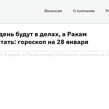
Вакансия
О компании
Р
О
нас
день будут в делах, а Ракам
тать: гороскоп на 28 января