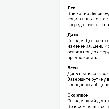
Лев
Внимание Львов бу
социальных контакт
сосредоточиться на
Дева
Сегодня Дев заинт
изменения. День мо
освоил новую сферу
предложений.
Весы
День принесёт свеж
Завершите рутину в
свободному общени
Скорпион
Сегодняшний день 
Вечером появятся н