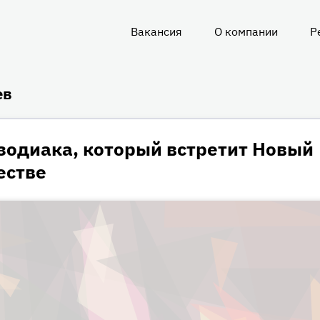
Вакансия
О компании
Р
О
нас
ев
зодиака, который встретит Новый
естве