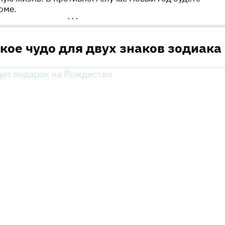
оме.
•••
ое чудо для двух знаков зодиака