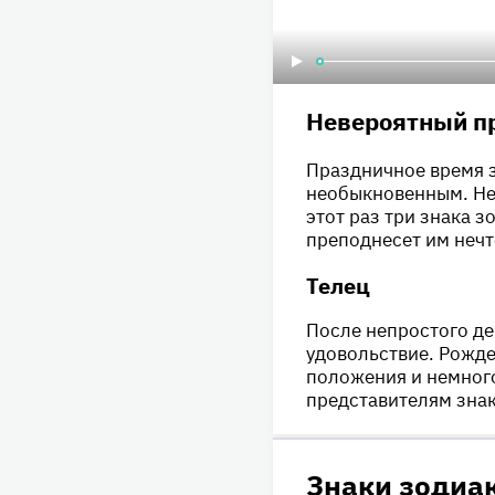
Невероятный п
Праздничное время з
необыкновенным. Не 
этот раз три знака 
преподнесет им неч
Телец
После непростого де
удовольствие. Рожд
положения и немног
представителям знак
Знаки зодиак