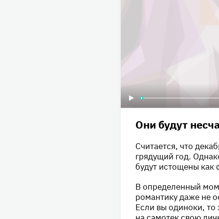
Они будут несч
Считается, что дека
грядущий год. Одна
будут истощены как 
В определенный мом
романтику даже не о
Если вы одиноки, то
на самотек свою лич