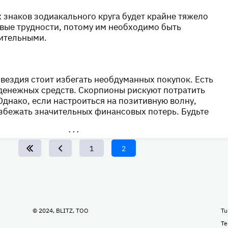
 знаков зодиакального круга будет крайне тяжело
вые трудности, потому им необходимо быть
ительными.
вездия стоит избегать необдуманных покупок. Есть
денежных средств. Скорпионы рискуют потратить
Однако, если настроиться на позитивную волну,
збежать значительных финансовых потерь. Будьте
•••
Page
1
Текущая
2
страница
© 2024, BLITZ, TOO
Tu
Te