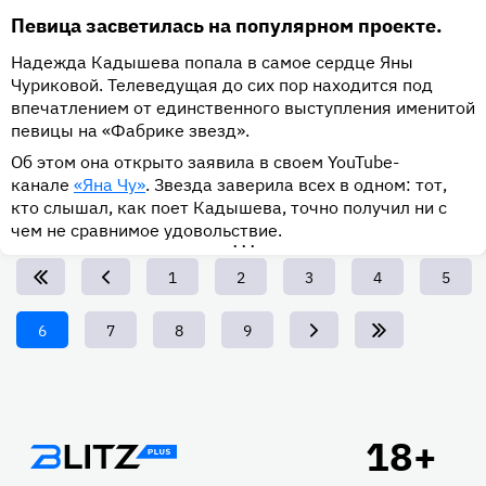
Певица засветилась на популярном проекте.
Надежда Кадышева попала в самое сердце Яны
Чуриковой. Телеведущая до сих пор находится под
впечатлением от единственного выступления именитой
певицы на «Фабрике звезд».
Об этом она открыто заявила в своем YouTube-
канале
«Яна Чу»
. Звезда заверила всех в одном: тот,
кто слышал, как поет Кадышева, точно получил ни с
чем не сравнимое удовольствие.
•••
Page
1
Page
2
Page
3
Page
4
Page
5
Текущая
6
Page
7
Page
8
Page
9
страница
Подвал