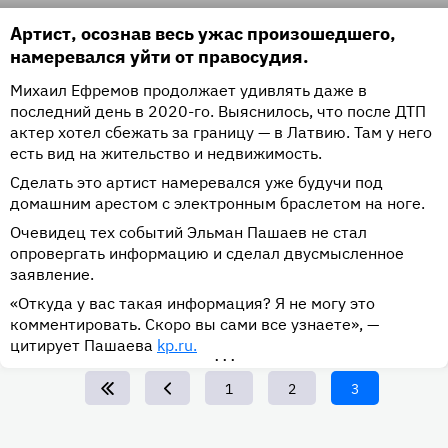
Артист, осознав весь ужас произошедшего,
намеревался уйти от правосудия.
Михаил Ефремов продолжает удивлять даже в
последний день в 2020-го. Выяснилось, что после ДТП
актер хотел сбежать за границу — в Латвию. Там у него
есть вид на жительство и недвижимость.
Сделать это артист намеревался уже будучи под
домашним арестом с электронным браслетом на ноге.
Очевидец тех событий Эльман Пашаев не стал
опровергать информацию и сделал двусмысленное
заявление.
«Откуда у вас такая информация? Я не могу это
комментировать. Скоро вы сами все узнаете», —
цитирует Пашаева
kp.ru.
•••
Page
1
Page
2
Текущая
3
страница