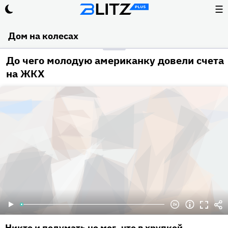
☰
Дом на колесах
До чего молодую американку довели счета
на ЖКХ
Никто и подумать не мог, что в хрупкой