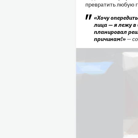
превратить любую 
«Хочу опередить
лица — я лежу в
планировал реш
причинам!»
— с