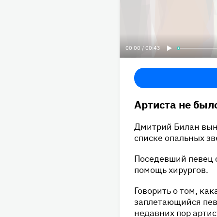
00:00 / 00:43
Артиста не было
Дмитрий Билан выну
списке опальных зв
Поседевший певец 
помощь хирургов.
Говорить о том, ка
заплетающийся певе
недавних пор артис