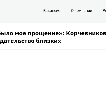
Вакансия
О компании
Р
О
нас
было мое прощение»: Корчевнико
дательство близких