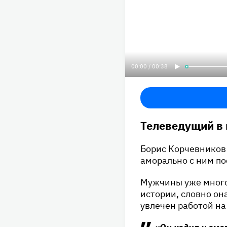
00:00 / 00:38
Телеведущий в 
Борис Корчевников 
аморально с ним по
Мужчины уже много 
истории, словно он
увлечен работой на