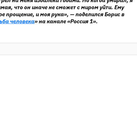
трел на меня издалека годами. Но когда умирал, я
мая, что он иначе не сможет с миром уйти. Ему
е прощение, и моя рука», — поделился Борис в
ьба человека
» на канале «Россия 1».