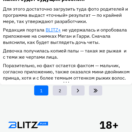
Для этого достаточно загрузить туда фото родителей и
программа выдаст «точный» результат — по крайней
мере, так утверждают разработчики.
Редакция портала
BLITZ+
не удержалась и опробовала
приложение на снимках Меган и Гарри. Сначала
выяснили, как будет выглядеть дочь четы.
Девочка получилась копией папы — такая же рыжая и
с теми же чертами лица.
Поразительно, но факт остается фактом — мальчик,
согласно приложению, также оказался мини-двойником
принца, хотя и с более темным оттенком рыжих волос.
•••
Текущая
1
Page
2
страница
Подвал