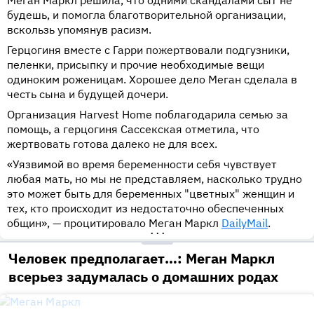
Меган Маркл решила, что одними скандалами сыт не
будешь, и помогла благотворительной организации,
вскользь упомянув расизм.
Герцогиня вместе с Гарри пожертвовали подгузники,
пеленки, присыпку и прочие необходимые вещи
одиноким роженицам. Хорошее дело Меган сделала в
честь сына и будущей дочери.
Организация Harvest Home поблагодарила семью за
помощь, а герцогиня Сассекская отметила, что
жертвовать готова далеко не для всех.
«Уязвимой во время беременности себя чувствует
любая мать, но мы не представляем, насколько трудно
это может быть для беременных "цветных" женщин и
тех, кто происходит из недостаточно обеспеченных
общин», — процитировало Меган Маркл
DailyMail
.
•••
Человек предполагает…: Меган Маркл
всерьез задумалась о домашних родах