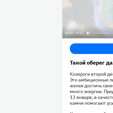
00:00 / 00:51
Такой оберег д
Козероги второй д
Это амбициозные ли
желая достичь свое
много энергии. Пре
13 января, в качес
камни помогают ус