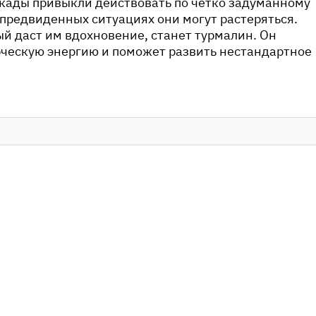
екады привыкли действовать по четко задуманному
епредвиденных ситуациях они могут растеряться.
й даст им вдохновение, станет турмалин. Он
рческую энергию и поможет развить нестандартное