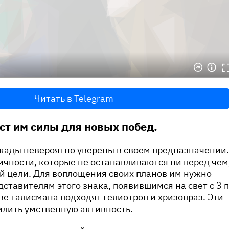
Читать в Telegram
аст им силы для новых побед.
екады невероятно уверены в своем предназначении.
чности, которые не останавливаются ни перед чем
й цели. Для воплощения своих планов им нужно
дставителям этого знака, появившимся на свет с 3 
тве талисмана подходят гелиотроп и хризопраз. Эти
илить умственную активность.