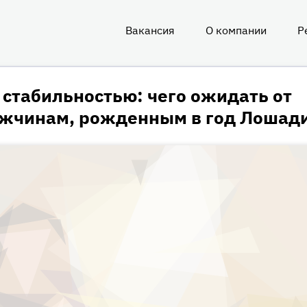
Вакансия
О компании
Р
О
нас
 стабильностью: чего ожидать от
ужчинам, рожденным в год Лошад