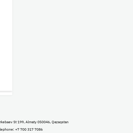
rkebaev St 199, Almaty 050046, Qazaqstan
lephone: +7 700 317 7086