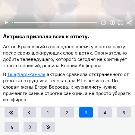
Актриса призвала всех к ответу.
Антон Красовский в последнее время у всех на слуху
после своих шокирующих слов о детях. Окончательно
добить телеведущего, которого сегодня не критикует
только ленивый, решила Ксения Алферова.
В
Telegram-канале
актриса сравнила отстраненного от
работы сотрудника телеканала RT с нечистью. По
словам жены Егора Бероева, к журналисту нужно
применять самые строгие санкции, а не просто убирать
из эфиров.
•••
Page
1
Page
2
Текущая
3
Page
4
Page
5
страница
Page
6