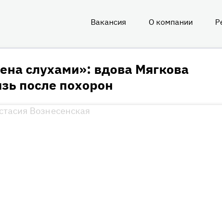
Вакансия
О компании
Р
О
нас
ена слухами»: вдова Мягкова
зь после похорон