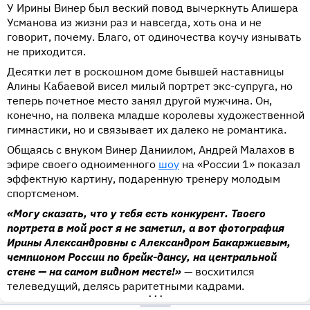
У Ирины Винер был веский повод вычеркнуть Алишера
Усманова из жизни раз и навсегда, хоть она и не
говорит, почему. Благо, от одиночества коучу изнывать
не приходится.
Десятки лет в роскошном доме бывшей наставницы
Алины Кабаевой висел милый портрет экс-супруга, но
теперь почетное место занял другой мужчина. Он,
конечно, на полвека младше королевы художественной
гимнастики, но и связывает их далеко не романтика.
Общаясь с внуком Винер Даниилом, Андрей Малахов в
эфире своего одноименного
шоу
на «России 1» показал
эффектную картину, подаренную тренеру молодым
спортсменом.
«Могу сказать, что у тебя есть конкурент. Твоего
портрета в мой рост я не заметил, а вот фотография
Ирины Александровны с Александром Бакаржиевым,
чемпионом России по брейк-дансу, на центральной
стене — на самом видном месте!»
— восхитился
телеведущий, делясь раритетными кадрами.
•••