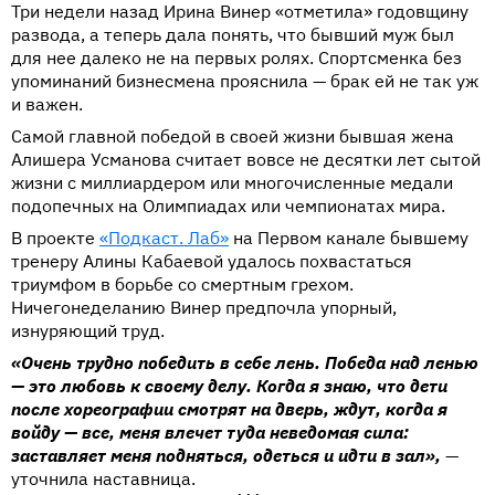
Три недели назад Ирина Винер «отметила» годовщину
развода, а теперь дала понять, что бывший муж был
для нее далеко не на первых ролях. Спортсменка без
упоминаний бизнесмена прояснила — брак ей не так уж
и важен.
Самой главной победой в своей жизни бывшая жена
Алишера Усманова считает вовсе не десятки лет сытой
жизни с миллиардером или многочисленные медали
подопечных на Олимпиадах или чемпионатах мира.
В проекте
«Подкаст. Лаб»
на Первом канале бывшему
тренеру Алины Кабаевой удалось похвастаться
триумфом в борьбе со смертным грехом.
Ничегонеделанию Винер предпочла упорный,
изнуряющий труд.
«Очень трудно победить в себе лень. Победа над ленью
— это любовь к своему делу. Когда я знаю, что дети
после хореографии смотрят на дверь, ждут, когда я
войду — все, меня влечет туда неведомая сила:
заставляет меня подняться, одеться и идти в зал»,
—
уточнила наставница.
•••