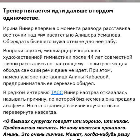
Тренер пытается идти дальше в гордом
одиночестве.
Ирина Винер впервые с момента развода расставила
все точки над «и» касательно Алишера Усманова.
Обсуждать бывшего мужа отныне для нее табу.
Вопреки слухам, миллиардер и королева
художественной гимнастики после 44 лет совместной
жизни расстались по-настоящему — о хитростях для
обхода санкций речи даже не идет. При этом,
намекнула экс-наставница Алины Кабаевой,
предприниматель ее серьезно обидел.
В редком интервью
ТАСС
Винер наотрез отказалась
называть причину, по которой бизнесмена она предала
анафеме. Но эта страница в жизни коуча отныне
перевернута навсегда.
«О бывших супругах говорят или хорошо, или никак.
Предпочитаю молчать. Не хочу касаться прошлого.
Аминь. Это очень личное. Может, когда-нибудь решу