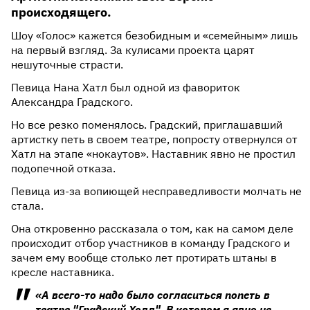
происходящего.
Шоу «Голос» кажется безобидным и «семейным» лишь
на первый взгляд. За кулисами проекта царят
нешуточные страсти.
Певица Нана Хатл был одной из фавориток
Александра Градского.
Но все резко поменялось. Градский, приглашавший
артистку петь в своем театре, попросту отвернулся от
Хатл на этапе «нокаутов». Наставник явно не простил
подопечной отказа.
Певица из-за вопиющей несправедливости молчать не
стала.
Она откровенно рассказала о том, как на самом деле
происходит отбор участников в команду Градского и
зачем ему вообще столько лет протирать штаны в
кресле наставника.
«А всего-то надо было согласиться попеть в
театре "Градский Холл". В котором я явно не